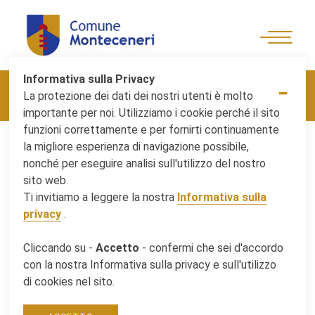
Informativa sulla Privacy
-
Albo comunale
e-Cittadino
Monteceneri Card
La protezione dei dati dei nostri utenti è molto
Area riservata
importante per noi. Utilizziamo i cookie perché il sito
funzioni correttamente e per fornirti continuamente
la migliore esperienza di navigazione possibile,
nonché per eseguire analisi sull'utilizzo del nostro
sito web.
21.05.2026 -
AVVISO
Ti invitiamo a leggere la nostra
Informativa sulla
Inaugurazione nuova
privacy
.
ala Caserma Corpo
Cliccando su -
Accetto
- confermi che sei d'accordo
Pompieri Monteceneri
con la nostra Informativa sulla privacy e sull'utilizzo
di cookies nel sito.