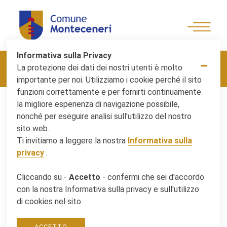
Informativa sulla Privacy
-
Albo comunale
e-Cittadino
Monteceneri Card
La protezione dei dati dei nostri utenti è molto
Area riservata
importante per noi. Utilizziamo i cookie perché il sito
funzioni correttamente e per fornirti continuamente
la migliore esperienza di navigazione possibile,
nonché per eseguire analisi sull'utilizzo del nostro
sito web.
Ti invitiamo a leggere la nostra
Informativa sulla
privacy
.
Ricerca
Cliccando su -
Accetto
- confermi che sei d'accordo
con la nostra Informativa sulla privacy e sull'utilizzo
di cookies nel sito.
ACCETTO