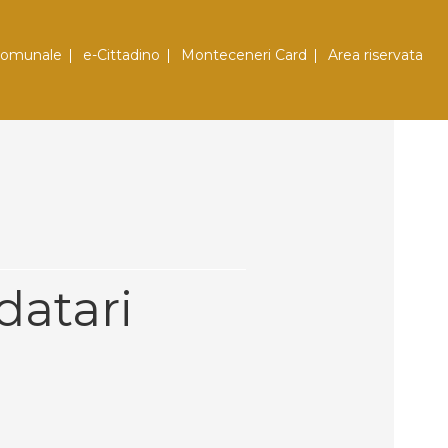
comunale
e-Cittadino
Monteceneri Card
Area riservata
rdatari