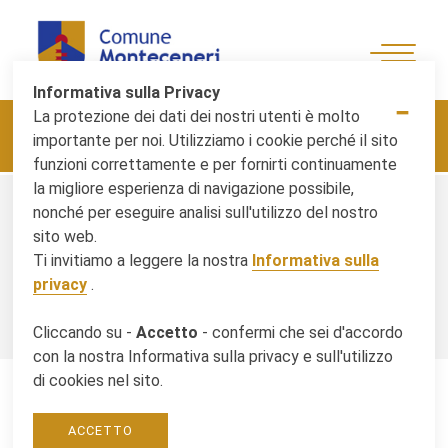
Informativa sulla Privacy
-
La protezione dei dati dei nostri utenti è molto
Albo comunale
e-Cittadino
Monteceneri Card
importante per noi. Utilizziamo i cookie perché il sito
Area riservata
funzioni correttamente e per fornirti continuamente
la migliore esperienza di navigazione possibile,
nonché per eseguire analisi sull'utilizzo del nostro
sito web.
Sei qui:
Benvenuti
/
Extranet
Ti invitiamo a leggere la nostra
Informativa sulla
privacy
.
Cliccando su -
Accetto
- confermi che sei d'accordo
con la nostra Informativa sulla privacy e sull'utilizzo
di cookies nel sito.
ACCETTO